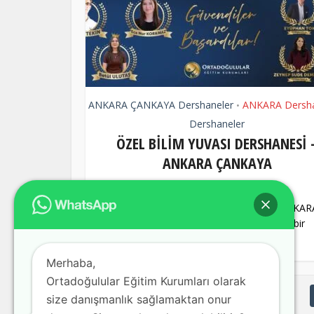
ANKARA ÇANKAYA Dershaneler
ANKARA Dersha
•
Dershaneler
ÖZEL BİLİM YUVASI DERSHANESİ 
ANKARA ÇANKAYA
5 yıl önce
by
akansu
ÖZEL BİLİM YUVASI DERSHANESİ , ANKAR
ilimizin ÇANKAYA içerisinde yer alan bir
dershanedir.
Merhaba,
Ortadoğulular Eğitim Kurumları olarak
size danışmanlık sağlamaktan onur