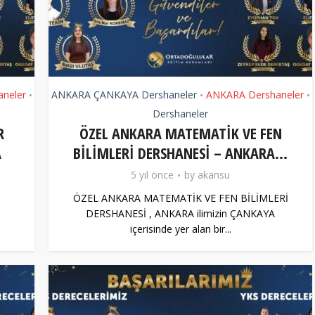
neler
ANKARA ÇANKAYA Dershaneler
ANKARA Dershaneler
•
•
•
Dershaneler
R
ÖZEL ANKARA MATEMATİK VE FEN
A
BİLİMLERİ DERSHANESİ – ANKARA...
5 yıl önce
by
akansu
ÖZEL ANKARA MATEMATİK VE FEN BİLİMLERİ
DERSHANESİ , ANKARA ilimizin ÇANKAYA
içerisinde yer alan bir...