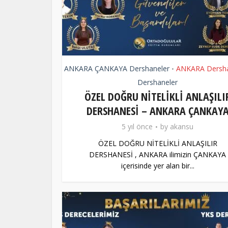
ANKARA ÇANKAYA Dershaneler
ANKARA Dersha
•
Dershaneler
ÖZEL DOĞRU NİTELİKLİ ANLAŞILI
DERSHANESİ – ANKARA ÇANKAY
5 yıl önce
by
akansu
ÖZEL DOĞRU NİTELİKLİ ANLAŞILIR
DERSHANESİ , ANKARA ilimizin ÇANKAYA
içerisinde yer alan bir...