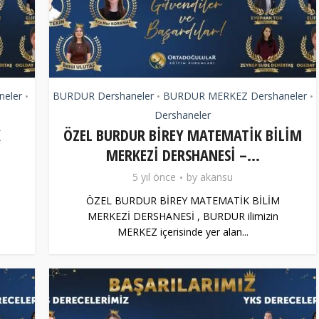
eler
BURDUR Dershaneler
BURDUR MERKEZ Dershaneler
•
•
•
Dershaneler
K
ÖZEL BURDUR BİREY MATEMATİK BİLİM
MERKEZİ DERSHANESİ –...
5 yıl önce
by
akansu
ÖZEL BURDUR BİREY MATEMATİK BİLİM
MERKEZİ DERSHANESİ , BURDUR ilimizin
MERKEZ içerisinde yer alan...