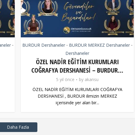
neler
BURDUR Dershaneler
BURDUR MERKEZ Dershaneler
•
•
•
Dershaneler
ÖZEL NADİR EĞİTİM KURUMLARI
COĞRAFYA DERSHANESİ – BURDUR...
5 yıl önce
by
akansu
ÖZEL NADİR EĞİTİM KURUMLARI COĞRAFYA
DERSHANESİ , BURDUR ilimizin MERKEZ
içerisinde yer alan bir...
Daha Fazla