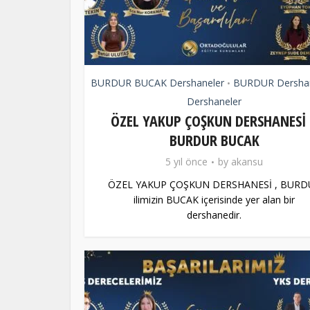
BURDUR BUCAK Dershaneler
BURDUR Dershan
•
Dershaneler
ÖZEL YAKUP ÇOŞKUN DERSHANESİ
BURDUR BUCAK
5 yıl önce
by
akansu
ÖZEL YAKUP ÇOŞKUN DERSHANESİ , BURD
ilimizin BUCAK içerisinde yer alan bir
dershanedir.