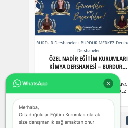
BURDUR Dershaneler
BURDUR MERKEZ Dersha
•
Dershaneler
ÖZEL NADİR EĞİTİM KURUMLARI
KİMYA DERSHANESİ – BURDUR...
5 yıl önce
by
akansu
ÖZEL NADİR EĞİTİM KURUMLARI KİMYA
DERSHANESİ , BURDUR ilimizin MERKEZ
içerisinde yer alan bir...
Merhaba,
Ortadoğulular Eğitim Kurumları olarak
size danışmanlık sağlamaktan onur