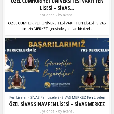
ÖZEL CUMHURİYET ÜNİVERSİTESİ VAKFI FEN
LİSESİ – SİVAS...
5 yıl önce
by
akansu
ÖZEL CUMHURİYET ÜNİVERSİTESİ VAKFI FEN LİSESİ , SİVAS
ilimizin MERKEZ içerisinde yer alan bir özel...
Fen Liseleri
SİVAS Fen Liseleri
SİVAS MERKEZ Fen Liseleri
•
•
ÖZEL SİVAS SINAV FEN LİSESİ – SİVAS MERKEZ
5 yıl önce
by
akansu