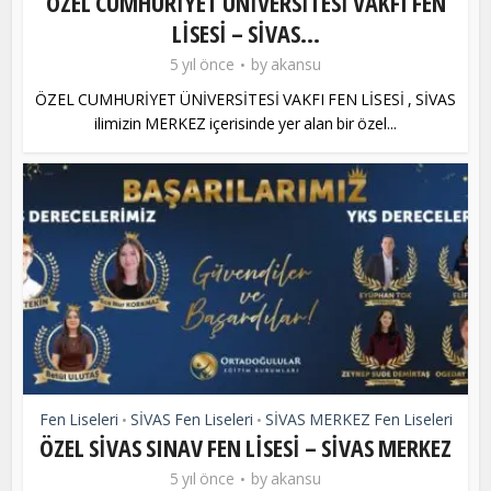
ÖZEL CUMHURİYET ÜNİVERSİTESİ VAKFI FEN
LİSESİ – SİVAS...
5 yıl önce
by
akansu
ÖZEL CUMHURİYET ÜNİVERSİTESİ VAKFI FEN LİSESİ , SİVAS
ilimizin MERKEZ içerisinde yer alan bir özel...
Fen Liseleri
SİVAS Fen Liseleri
SİVAS MERKEZ Fen Liseleri
•
•
ÖZEL SİVAS SINAV FEN LİSESİ – SİVAS MERKEZ
5 yıl önce
by
akansu