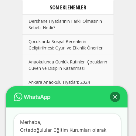
SON EKLENENLER
Dershane Fiyatlarının Farklı Olmasının
Sebebi Nedir?
Çocuklarda Sosyal Becerilerin
Geliştirilmesi: Oyun ve Etkinlik Önerileri
Anaokulunda Günlük Rutinler: Çocukların
Güven ve Disiplin Kazanması
Ankara Anaokulu Fiyatları: 2024
Kolej Seçimi Yaparken Dikkat Edilmesi
Gerekenler
Polatlı Dershane, En İyi Polatlı
Merhaba,
Dershaneler, Ankara Polatlı Dershane
Fiyatları
Ortadoğulular Eğitim Kurumları olarak