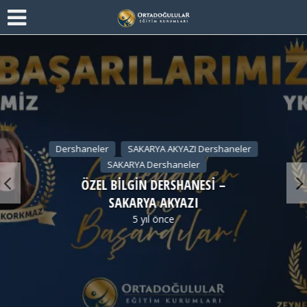
Dershaneler
SAKARYA AKYAZI Dershaneler
SAKARYA Dershaneler
ÖZEL BİLGİN DERSHANESİ –
SAKARYA AKYAZI
5 yıl önce