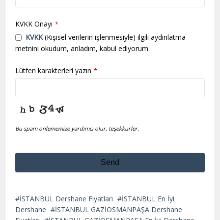
KVKK Onayı
*
KVKK
(Kişisel verilerin işlenmesiyle) ilgili aydınlatma
metnini okudum, anladım, kabul ediyorum.
Lütfen karakterleri yazın
*
Bu spam önlememize yardımcı olur, teşekkürler.
Send
This
field
İSTANBUL Dershane Fiyatları
İSTANBUL En İyi
should
Dershane
İSTANBUL GAZİOSMANPAŞA Dershane
be