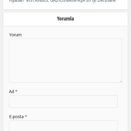
Fiyatları
İSTANBUL GAZİOSMANPAŞA En İyi Dershane
left
blank
Yorumla
Yorum
Ad
*
E-posta
*