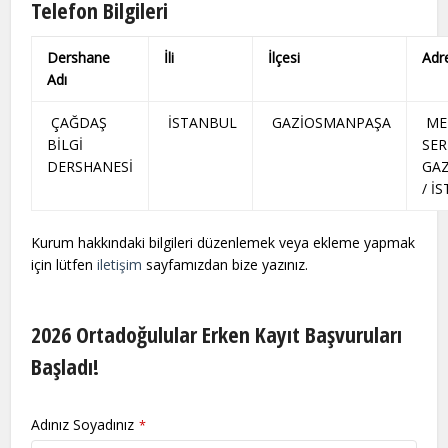
Telefon Bilgileri
Dershane
İli
İlçesi
Adr
Adı
ÇAĞDAŞ
İSTANBUL
GAZİOSMANPAŞA
ME
BİLGİ
SER
DERSHANESİ
GA
/ İ
Kurum hakkındaki bilgileri düzenlemek veya ekleme yapmak
için lütfen
iletişim
sayfamızdan bize yazınız.
2026 Ortadoğulular Erken Kayıt Başvuruları
Başladı!
Adınız Soyadınız
*