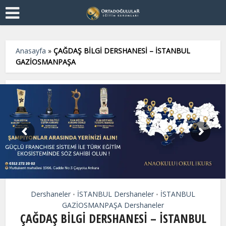
Anasayfa
»
ÇAĞDAŞ BİLGİ DERSHANESİ – İSTANBUL
GAZİOSMANPAŞA
Dershaneler
İSTANBUL Dershaneler
İSTANBUL
•
•
GAZİOSMANPAŞA Dershaneler
ÇAĞDAŞ BİLGİ DERSHANESİ – İSTANBUL