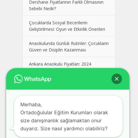
Dershane Fiyatlarının Farklı Olmasının
Sebebi Nedir?
Çocuklarda Sosyal Becerilerin
Geliştirilmesi: Oyun ve Etkinlik Önerileri
Anaokulunda Günlük Rutinler: Çocukların
Güven ve Disiplin Kazanması
Ankara Anaokulu Fiyatları: 2024
Kolej Seçimi Yaparken Dikkat Edilmesi
Gerekenler
Polatlı Dershane, En İyi Polatlı
Merhaba,
Dershaneler, Ankara Polatlı Dershane
Fiyatları
Ortadoğulular Eğitim Kurumları olarak
size danışmanlık sağlamaktan onur
Pursaklar Dershane, En İyi Pursaklar
duyarız. Size nasıl yardımcı olabiliriz?
Dershaneler, Ankara Pursaklar