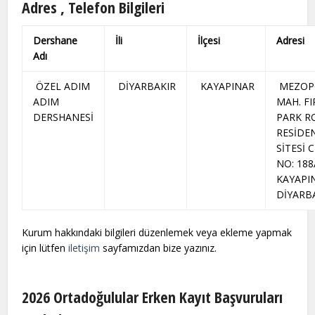
Adres , Telefon Bilgileri
Dershane
İli
İlçesi
Adresi
Adı
ÖZEL ADIM
DİYARBAKIR
KAYAPINAR
MEZOP
ADIM
MAH. FI
DERSHANESİ
PARK R
RESİDE
SİTESİ 
NO: 188
KAYAPIN
DİYARB
Kurum hakkındaki bilgileri düzenlemek veya ekleme yapmak
için lütfen
iletişim
sayfamızdan bize yazınız.
2026 Ortadoğulular Erken Kayıt Başvuruları