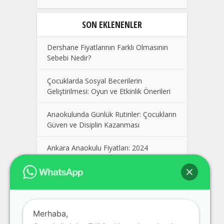
SON EKLENENLER
Dershane Fiyatlarının Farklı Olmasının
Sebebi Nedir?
Çocuklarda Sosyal Becerilerin
Geliştirilmesi: Oyun ve Etkinlik Önerileri
Anaokulunda Günlük Rutinler: Çocukların
Güven ve Disiplin Kazanması
Ankara Anaokulu Fiyatları: 2024
Kolej Seçimi Yaparken Dikkat Edilmesi
Gerekenler
Polatlı Dershane, En İyi Polatlı
Merhaba,
Dershaneler, Ankara Polatlı Dershane