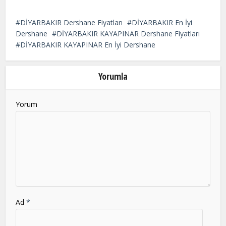
This
field
DİYARBAKIR Dershane Fiyatları
DİYARBAKIR En İyi
should
Dershane
DİYARBAKIR KAYAPINAR Dershane Fiyatları
be
DİYARBAKIR KAYAPINAR En İyi Dershane
left
blank
Yorumla
Yorum
Ad
*