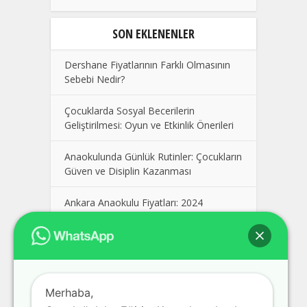
SON EKLENENLER
Dershane Fiyatlarının Farklı Olmasının
Sebebi Nedir?
Çocuklarda Sosyal Becerilerin
Geliştirilmesi: Oyun ve Etkinlik Önerileri
Anaokulunda Günlük Rutinler: Çocukların
Güven ve Disiplin Kazanması
Ankara Anaokulu Fiyatları: 2024
Kolej Seçimi Yaparken Dikkat Edilmesi
Gerekenler
Polatlı Dershane, En İyi Polatlı
Merhaba,
Dershaneler, Ankara Polatlı Dershane