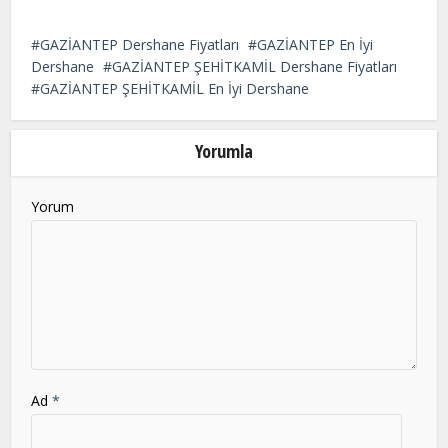
This
field
GAZİANTEP Dershane Fiyatları
GAZİANTEP En İyi
should
Dershane
GAZİANTEP ŞEHİTKAMİL Dershane Fiyatları
be
GAZİANTEP ŞEHİTKAMİL En İyi Dershane
left
blank
Yorumla
Yorum
Ad
*