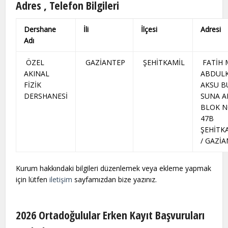
Adres , Telefon Bilgileri
Dershane
İli
İlçesi
Adresi
Adı
ÖZEL
GAZİANTEP
ŞEHİTKAMİL
FATİH 
AKINAL
ABDUL
FİZİK
AKSU B
DERSHANESİ
SUNA A
BLOK N
47B
ŞEHİTK
/ GAZİ
Kurum hakkındaki bilgileri düzenlemek veya ekleme yapmak
için lütfen
iletişim
sayfamızdan bize yazınız.
2026 Ortadoğulular Erken Kayıt Başvuruları