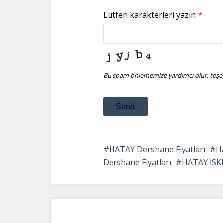
Lütfen karakterleri yazın
*
Bu spam önlememize yardımcı olur, teşek
Send
This
field
HATAY Dershane Fiyatları
H
should
Dershane Fiyatları
HATAY İSK
be
left
blank