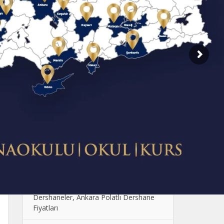
SON EKLENENLER
Dershane Fiyatlarının Farklı Olmasının
Sebebi Nedir?
Çocuklarda Sosyal Becerilerin
Geliştirilmesi: Oyun ve Etkinlik Önerileri
Anaokulunda Günlük Rutinler: Çocukların
Güven ve Disiplin Kazanması
Ankara Anaokulu Fiyatları: 2024
Kolej Seçimi Yaparken Dikkat Edilmesi
Gerekenler
Polatlı Dershane, En İyi Polatlı
Dershaneler, Ankara Polatlı Dershane
Fiyatları