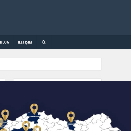
BLOG
İLETIŞIM
OKUL & KURS & DERSHANE ARA