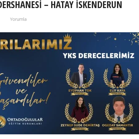
DERSHANESİ – HATAY İSKENDERUN
Yorumla