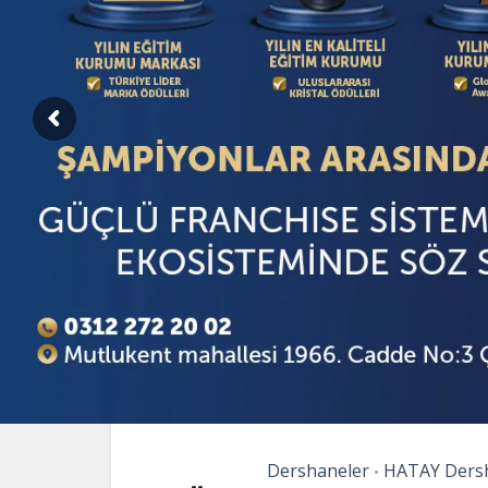
Dershaneler
HATAY Ders
•