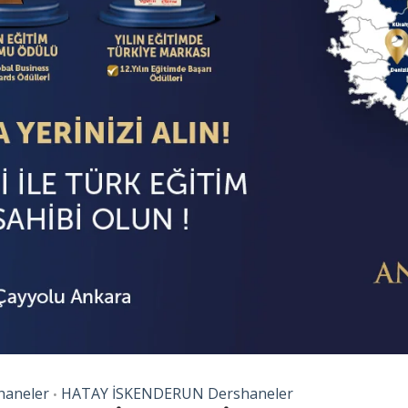
haneler
HATAY İSKENDERUN Dershaneler
•