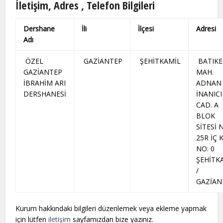
İletişim, Adres , Telefon Bilgileri
Dershane
İli
İlçesi
Adresi
Adı
ÖZEL
GAZİANTEP
ŞEHİTKAMİL
BATIK
GAZİANTEP
MAH.
İBRAHİM ARI
ADNAN
DERSHANESİ
İNANICI
CAD. A
BLOK
SİTESİ 
25R İÇ 
NO: 0
ŞEHİTK
/
GAZİAN
Kurum hakkındaki bilgileri düzenlemek veya ekleme yapmak
için lütfen
iletişim
sayfamızdan bize yazınız.