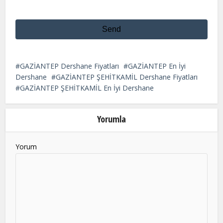
Send
This
field
GAZİANTEP Dershane Fiyatları
GAZİANTEP En İyi
should
Dershane
GAZİANTEP ŞEHİTKAMİL Dershane Fiyatları
be
GAZİANTEP ŞEHİTKAMİL En İyi Dershane
left
blank
Yorumla
Yorum