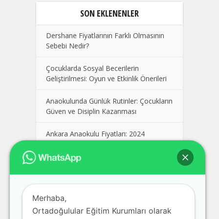
SON EKLENENLER
Dershane Fiyatlarının Farklı Olmasının
Sebebi Nedir?
Çocuklarda Sosyal Becerilerin
Geliştirilmesi: Oyun ve Etkinlik Önerileri
Anaokulunda Günlük Rutinler: Çocukların
Güven ve Disiplin Kazanması
Ankara Anaokulu Fiyatları: 2024
Kolej Seçimi Yaparken Dikkat Edilmesi
Gerekenler
Polatlı Dershane, En İyi Polatlı
Merhaba,
Dershaneler, Ankara Polatlı Dershane
Fiyatları
Ortadoğulular Eğitim Kurumları olarak