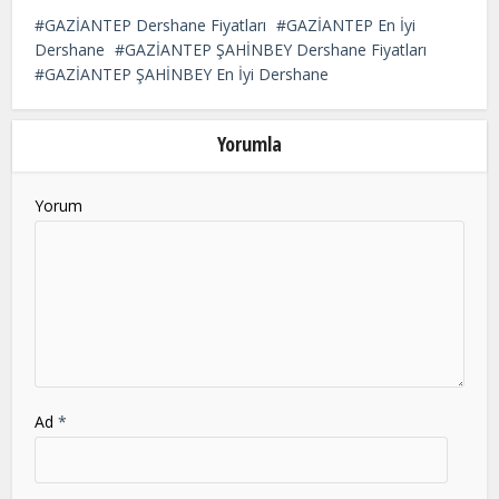
field
GAZİANTEP Dershane Fiyatları
GAZİANTEP En İyi
should
Dershane
GAZİANTEP ŞAHİNBEY Dershane Fiyatları
be
GAZİANTEP ŞAHİNBEY En İyi Dershane
left
blank
Yorumla
Yorum
Ad
*