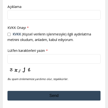
Açıklama
KVKK Onayı
*
KVKK
(Kişisel verilerin işlenmesiyle) ilgili aydınlatma
metnini okudum, anladım, kabul ediyorum.
Lütfen karakterleri yazın
*
Bu spam önlememize yardımcı olur, teşekkürler.
Send
This