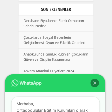
SON EKLENENLER
Dershane Fiyatlarının Farklı Olmasının
Sebebi Nedir?
Çocuklarda Sosyal Becerilerin
Geliştirilmesi: Oyun ve Etkinlik Önerileri
Anaokulunda Günlük Rutinler: Çocukların
Güven ve Disiplin Kazanması
Ankara Anaokulu Fiyatları: 2024
Kolej Seçimi Yaparken Dikkat Edilmesi
Gerekenler
Polatlı Dershane, En İyi Polatlı
Merhaba,
Dershaneler, Ankara Polatlı Dershane
Fiyatları
Ortadoğulular Eğitim Kurumları olarak