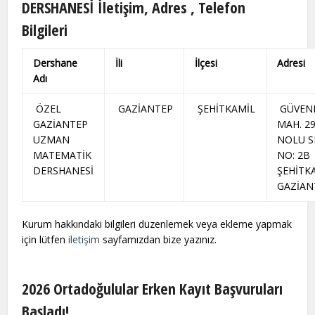
DERSHANESİ İletişim, Adres , Telefon
Bilgileri
Dershane
İli
İlçesi
Adresi
Adı
ÖZEL
GAZİANTEP
ŞEHİTKAMİL
GÜVEN
GAZİANTEP
MAH. 2
UZMAN
NOLU S
MATEMATİK
NO: 2B
DERSHANESİ
ŞEHİTKA
GAZİAN
Kurum hakkındaki bilgileri düzenlemek veya ekleme yapmak
için lütfen
iletişim
sayfamızdan bize yazınız.
2026 Ortadoğulular Erken Kayıt Başvuruları
Başladı!