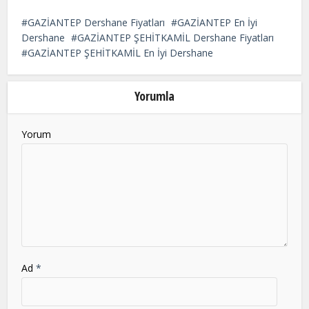
This
field
GAZİANTEP Dershane Fiyatları
GAZİANTEP En İyi
should
Dershane
GAZİANTEP ŞEHİTKAMİL Dershane Fiyatları
be
GAZİANTEP ŞEHİTKAMİL En İyi Dershane
left
blank
Yorumla
Yorum
Ad
*