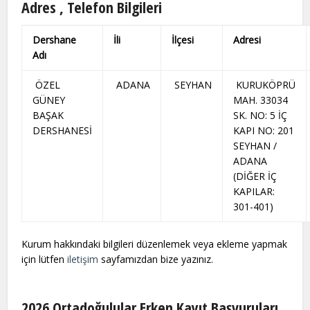
Adres , Telefon Bilgileri
Dershane
İli
İlçesi
Adresi
Adı
ÖZEL
ADANA
SEYHAN
KURUKÖPRÜ
GÜNEY
MAH. 33034
BAŞAK
SK. NO: 5 İÇ
DERSHANESİ
KAPI NO: 201
SEYHAN /
ADANA
(DİĞER İÇ
KAPILAR:
301-401)
Kurum hakkındaki bilgileri düzenlemek veya ekleme yapmak
için lütfen
iletişim
sayfamızdan bize yazınız.
2026 Ortadoğulular Erken Kayıt Başvuruları