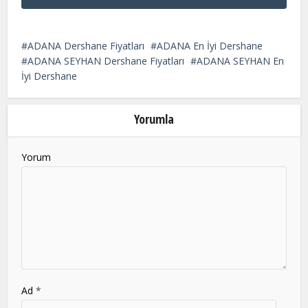
This
field
ADANA Dershane Fiyatları
ADANA En İyi Dershane
should
ADANA SEYHAN Dershane Fiyatları
ADANA SEYHAN En
be
İyi Dershane
left
blank
Yorumla
Yorum
Ad
*