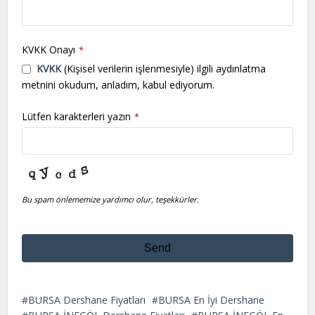
KVKK Onayı
*
KVKK
(Kişisel verilerin işlenmesiyle) ilgili aydınlatma
metnini okudum, anladım, kabul ediyorum.
Lütfen karakterleri yazın
*
Bu spam önlememize yardımcı olur, teşekkürler.
Send
This
field
BURSA Dershane Fiyatları
BURSA En İyi Dershane
should