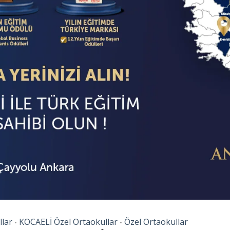
lar
KOCAELİ Özel Ortaokullar
Özel Ortaokullar
•
•