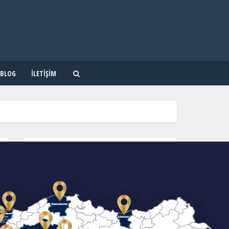
BLOG
İLETIŞIM
OKUL & KURS & DERSHANE ARA