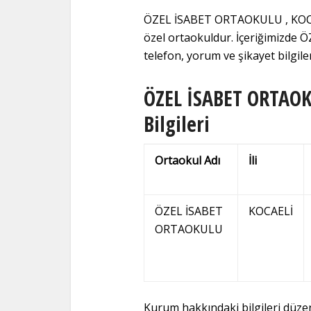
ÖZEL İSABET ORTAOKULU , KOCAEL
özel ortaokuldur. İçeriğimizd
telefon, yorum ve şikayet bilgiler
ÖZEL İSABET ORTAOKU
Bilgileri
Ortaokul Adı
İli
ÖZEL İSABET
KOCAELİ
ORTAOKULU
Kurum hakkındaki bilgileri düz