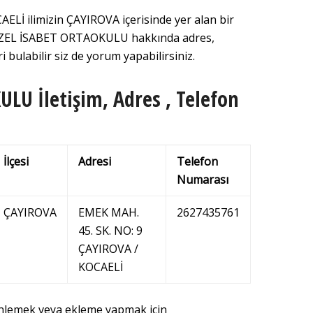
İ ilimizin ÇAYIROVA içerisinde yer alan bir
e ÖZEL İSABET ORTAOKULU hakkında adres,
i bulabilir siz de yorum yapabilirsiniz.
LU İletişim, Adres , Telefon
İlçesi
Adresi
Telefon
Numarası
ÇAYIROVA
EMEK MAH.
2627435761
45. SK. NO: 9
ÇAYIROVA /
KOCAELİ
enlemek veya ekleme yapmak için