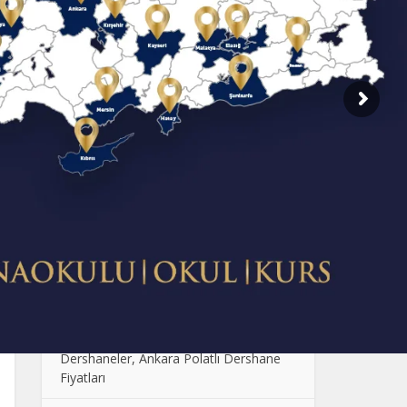
SON EKLENENLER
Dershane Fiyatlarının Farklı Olmasının
Sebebi Nedir?
Çocuklarda Sosyal Becerilerin
Geliştirilmesi: Oyun ve Etkinlik Önerileri
Anaokulunda Günlük Rutinler: Çocukların
Güven ve Disiplin Kazanması
Ankara Anaokulu Fiyatları: 2024
Kolej Seçimi Yaparken Dikkat Edilmesi
Gerekenler
Polatlı Dershane, En İyi Polatlı
Dershaneler, Ankara Polatlı Dershane
Fiyatları