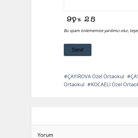
Bu spam önlememize yardımcı olur, teşek
Send
This
field
ÇAYIROVA Özel Ortaokul
ÇAY
should
Ortaokul
KOCAELİ Özel Ortaoku
be
left
blank
Yorum