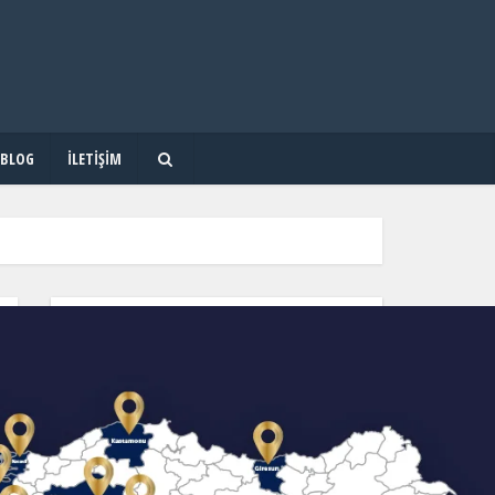
BLOG
İLETIŞIM
OKUL & KURS & DERSHANE ARA