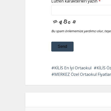
Lütfen karakterleri yazın
*
Bu spam önlememize yardımcı olur, teşek
Send
This
field
KİLİS En İyi Ortaokul
KİLİS Öz
should
MERKEZ Özel Ortaokul Fiyatlar
be
left
blank