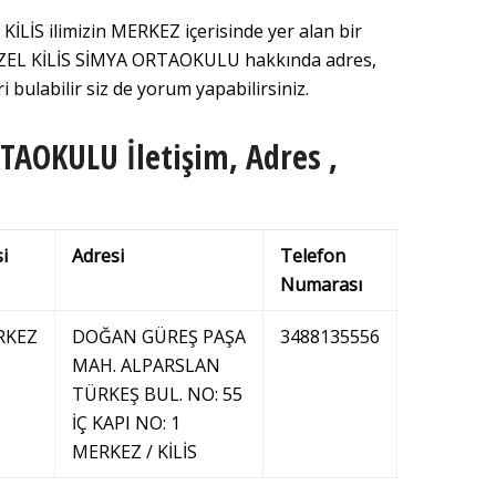
LİS ilimizin MERKEZ içerisinde yer alan bir
 ÖZEL KİLİS SİMYA ORTAOKULU hakkında adres,
i bulabilir siz de yorum yapabilirsiniz.
TAOKULU İletişim, Adres ,
si
Adresi
Telefon
Numarası
RKEZ
DOĞAN GÜREŞ PAŞA
3488135556
MAH. ALPARSLAN
TÜRKEŞ BUL. NO: 55
İÇ KAPI NO: 1
MERKEZ / KİLİS