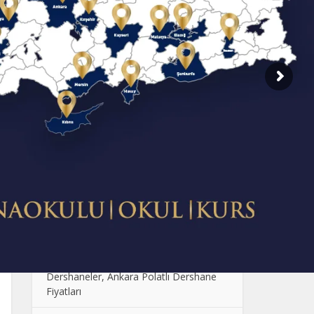
SON EKLENENLER
Dershane Fiyatlarının Farklı Olmasının
Sebebi Nedir?
Çocuklarda Sosyal Becerilerin
Geliştirilmesi: Oyun ve Etkinlik Önerileri
Anaokulunda Günlük Rutinler: Çocukların
Güven ve Disiplin Kazanması
Ankara Anaokulu Fiyatları: 2024
Kolej Seçimi Yaparken Dikkat Edilmesi
Gerekenler
Polatlı Dershane, En İyi Polatlı
Dershaneler, Ankara Polatlı Dershane
Fiyatları