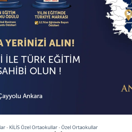
lar
KİLİS Özel Ortaokullar
Özel Ortaokullar
•
•