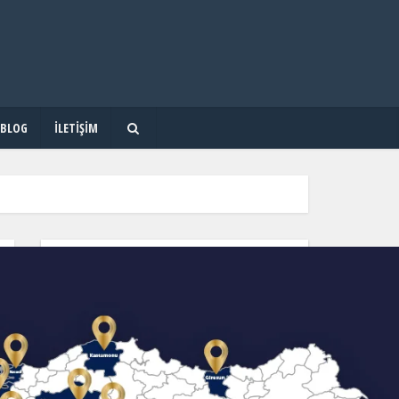
BLOG
İLETIŞIM
OKUL & KURS & DERSHANE ARA