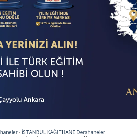
haneler
İSTANBUL KAĞITHANE Dershaneler
•