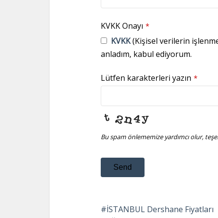
KVKK Onayı
*
KVKK
(Kişisel verilerin işlenm
anladım, kabul ediyorum.
Lütfen karakterleri yazın
*
Bu spam önlememize yardımcı olur, teşek
Send
This
field
İSTANBUL Dershane Fiyatları
should