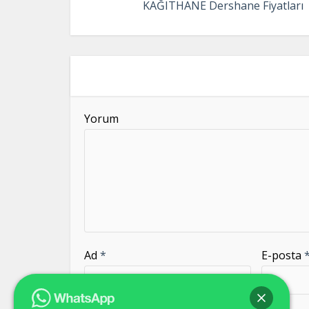
KAĞITHANE Dershane Fiyatları
be
left
blank
Yorum
Ad
*
E-posta