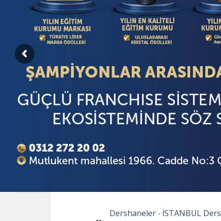
Dershaneler
İSTANBUL Ders
•