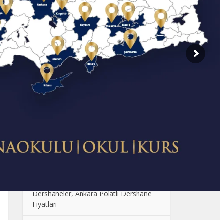
SON EKLENENLER
Dershane Fiyatlarının Farklı Olmasının
Sebebi Nedir?
Çocuklarda Sosyal Becerilerin
Geliştirilmesi: Oyun ve Etkinlik Önerileri
Anaokulunda Günlük Rutinler: Çocukların
Güven ve Disiplin Kazanması
Ankara Anaokulu Fiyatları: 2024
Kolej Seçimi Yaparken Dikkat Edilmesi
Gerekenler
Polatlı Dershane, En İyi Polatlı
Dershaneler, Ankara Polatlı Dershane
Fiyatları