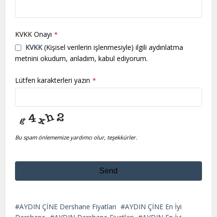
KVKK Onayı
*
KVKK
(Kişisel verilerin işlenmesiyle) ilgili aydınlatma
metnini okudum, anladım, kabul ediyorum.
Lütfen karakterleri yazın
*
Bu spam önlememize yardımcı olur, teşekkürler.
Send
This
field
AYDIN ÇİNE Dershane Fiyatları
AYDIN ÇİNE En İyi
should