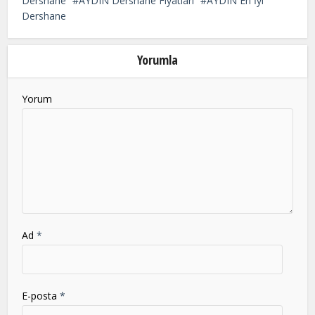
Dershane
AYDIN Dershane Fiyatları
AYDIN En İyi
be
Dershane
left
blank
Yorumla
Yorum
Ad
*
E-posta
*