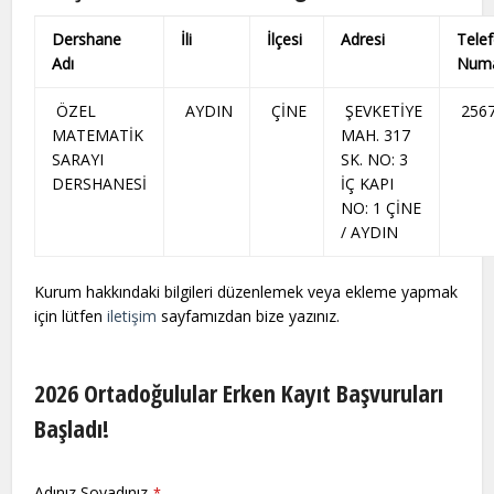
Dershane
İli
İlçesi
Adresi
Tele
Adı
Numa
ÖZEL
AYDIN
ÇİNE
ŞEVKETİYE
2567
MATEMATİK
MAH. 317
SARAYI
SK. NO: 3
DERSHANESİ
İÇ KAPI
NO: 1 ÇİNE
/ AYDIN
Kurum hakkındaki bilgileri düzenlemek veya ekleme yapmak
için lütfen
iletişim
sayfamızdan bize yazınız.
2026 Ortadoğulular Erken Kayıt Başvuruları
Başladı!
Adınız Soyadınız
*