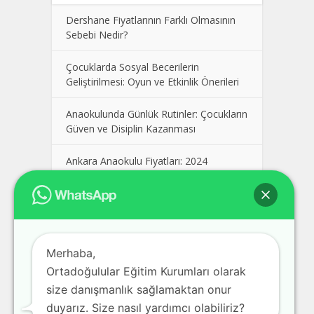
Dershane Fiyatlarının Farklı Olmasının
Sebebi Nedir?
Çocuklarda Sosyal Becerilerin
Geliştirilmesi: Oyun ve Etkinlik Önerileri
Anaokulunda Günlük Rutinler: Çocukların
Güven ve Disiplin Kazanması
Ankara Anaokulu Fiyatları: 2024
Kolej Seçimi Yaparken Dikkat Edilmesi
Gerekenler
Polatlı Dershane, En İyi Polatlı
Merhaba,
Dershaneler, Ankara Polatlı Dershane
Fiyatları
Ortadoğulular Eğitim Kurumları olarak
size danışmanlık sağlamaktan onur
Pursaklar Dershane, En İyi Pursaklar
duyarız. Size nasıl yardımcı olabiliriz?