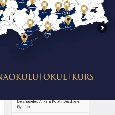
SON EKLENENLER
Dershane Fiyatlarının Farklı Olmasının
Sebebi Nedir?
Çocuklarda Sosyal Becerilerin
Geliştirilmesi: Oyun ve Etkinlik Önerileri
Anaokulunda Günlük Rutinler: Çocukların
Güven ve Disiplin Kazanması
Ankara Anaokulu Fiyatları: 2024
Kolej Seçimi Yaparken Dikkat Edilmesi
Gerekenler
Polatlı Dershane, En İyi Polatlı
Dershaneler, Ankara Polatlı Dershane
Fiyatları