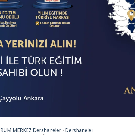
RUM MERKEZ Dershaneler
Dershaneler
•