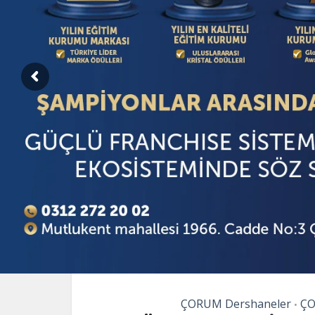
ÇORUM Dershaneler
ÇO
•