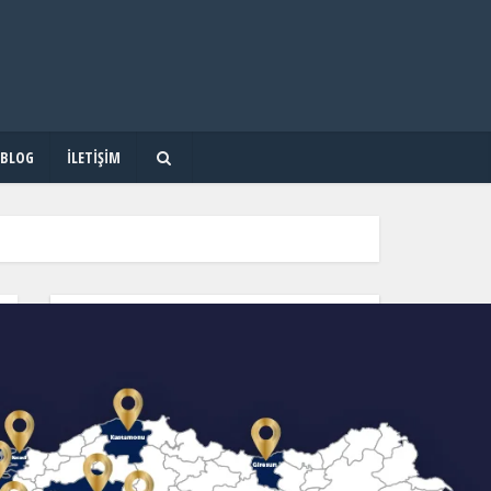
BLOG
İLETIŞIM
OKUL & KURS & DERSHANE ARA