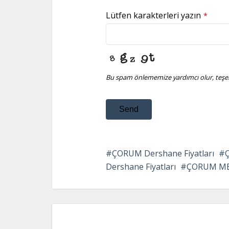
Lütfen karakterleri yazın
*
Bu spam önlememize yardımcı olur, teşek
Send
This
field
ÇORUM Dershane Fiyatları
should
Dershane Fiyatları
ÇORUM MER
be
left
blank