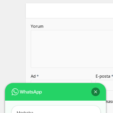
blank
Yorum
Ad
*
E-posta
Daha sonraki yorumlarımda kullanılması i
kaydedilsin.
Merhaba,