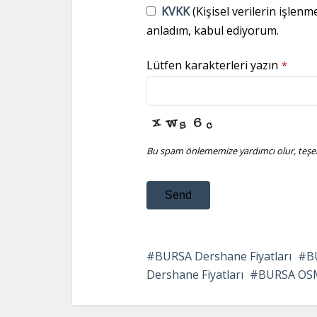
KVKK
(Kişisel verilerin işlenm
anladım, kabul ediyorum.
Lütfen karakterleri yazın
*
Bu spam önlememize yardımcı olur, teşek
Send
This
field
BURSA Dershane Fiyatları
B
should
Dershane Fiyatları
BURSA OSM
be
left