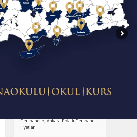
SON EKLENENLER
Dershane Fiyatlarının Farklı Olmasının
Sebebi Nedir?
Çocuklarda Sosyal Becerilerin
Geliştirilmesi: Oyun ve Etkinlik Önerileri
Anaokulunda Günlük Rutinler: Çocukların
Güven ve Disiplin Kazanması
Ankara Anaokulu Fiyatları: 2024
Kolej Seçimi Yaparken Dikkat Edilmesi
Gerekenler
Polatlı Dershane, En İyi Polatlı
Dershaneler, Ankara Polatlı Dershane
Fiyatları