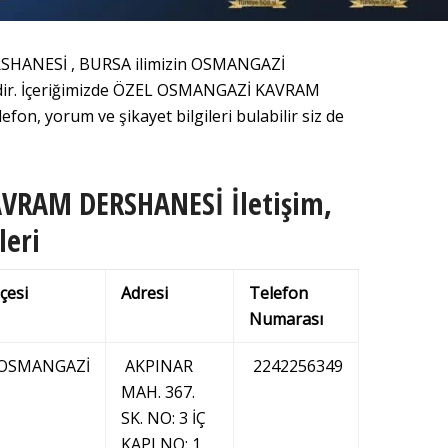
ANESİ , BURSA ilimizin OSMANGAZİ
nedir. İçeriğimizde ÖZEL OSMANGAZİ KAVRAM
on, yorum ve şikayet bilgileri bulabilir siz de
VRAM DERSHANESİ İletişim,
leri
lçesi
Adresi
Telefon
Numarası
OSMANGAZİ
AKPINAR
2242256349
MAH. 367.
SK. NO: 3 İÇ
KAPI NO: 1