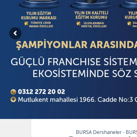
BURSA Dershaneler
BURS
•