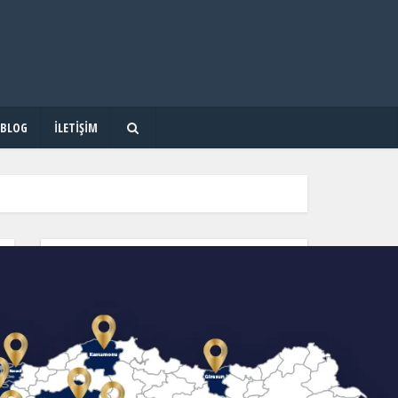
BLOG
İLETIŞIM
OKUL & KURS & DERSHANE ARA