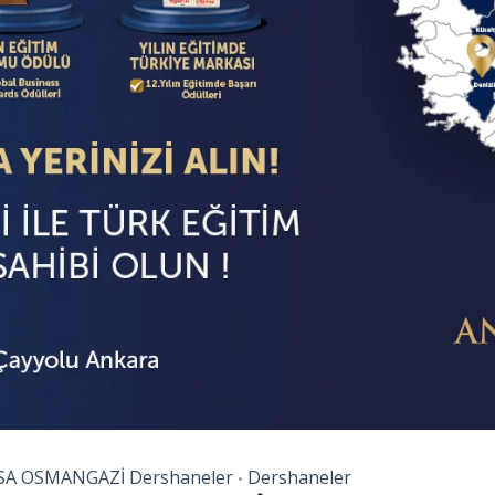
A OSMANGAZİ Dershaneler
Dershaneler
•