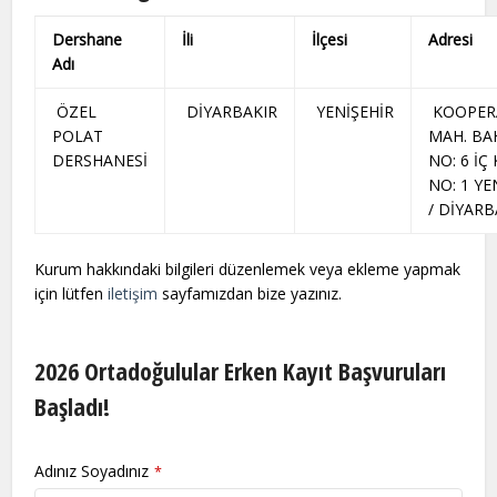
Dershane
İli
İlçesi
Adresi
Adı
ÖZEL
DİYARBAKIR
YENİŞEHİR
KOOPER
POLAT
MAH. BA
DERSHANESİ
NO: 6 İÇ 
NO: 1 YE
/ DİYARB
Kurum hakkındaki bilgileri düzenlemek veya ekleme yapmak
için lütfen
iletişim
sayfamızdan bize yazınız.
2026 Ortadoğulular Erken Kayıt Başvuruları
Başladı!
Adınız Soyadınız
*