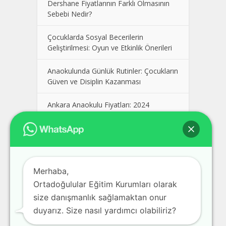
Dershane Fiyatlarının Farklı Olmasının
Sebebi Nedir?
Çocuklarda Sosyal Becerilerin
Geliştirilmesi: Oyun ve Etkinlik Önerileri
Anaokulunda Günlük Rutinler: Çocukların
Güven ve Disiplin Kazanması
Ankara Anaokulu Fiyatları: 2024
Kolej Seçimi Yaparken Dikkat Edilmesi
Gerekenler
Polatlı Dershane, En İyi Polatlı
Merhaba,
Dershaneler, Ankara Polatlı Dershane
Fiyatları
Ortadoğulular Eğitim Kurumları olarak
size danışmanlık sağlamaktan onur
Pursaklar Dershane, En İyi Pursaklar
duyarız. Size nasıl yardımcı olabiliriz?
Dershaneler, Ankara Pursaklar