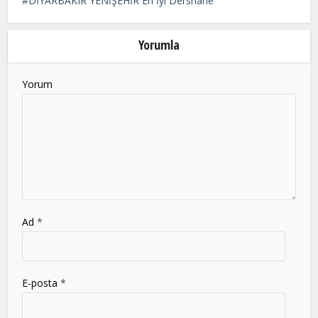
DİYARBAKIR YENİŞEHİR En İyi Dershane
left
blank
Yorumla
Yorum
Ad
*
E-posta
*