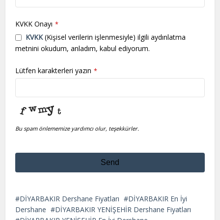
KVKK Onayı
*
KVKK
(Kişisel verilerin işlenmesiyle) ilgili aydınlatma
metnini okudum, anladım, kabul ediyorum.
Lütfen karakterleri yazın
*
Bu spam önlememize yardımcı olur, teşekkürler.
Send
This
field
DİYARBAKIR Dershane Fiyatları
DİYARBAKIR En İyi
should
Dershane
DİYARBAKIR YENİŞEHİR Dershane Fiyatları
be