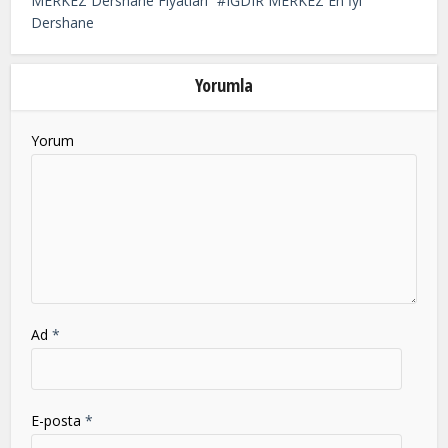
MERKEZ Dershane Fiyatları
IĞDIR MERKEZ En İyi
be
Dershane
left
blank
Yorumla
Yorum
Ad
*
E-posta
*