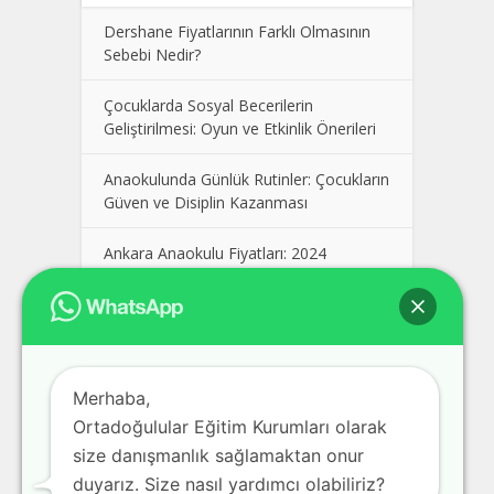
Dershane Fiyatlarının Farklı Olmasının
Sebebi Nedir?
Çocuklarda Sosyal Becerilerin
Geliştirilmesi: Oyun ve Etkinlik Önerileri
Anaokulunda Günlük Rutinler: Çocukların
Güven ve Disiplin Kazanması
Ankara Anaokulu Fiyatları: 2024
Kolej Seçimi Yaparken Dikkat Edilmesi
Gerekenler
Polatlı Dershane, En İyi Polatlı
Merhaba,
Dershaneler, Ankara Polatlı Dershane
Fiyatları
Ortadoğulular Eğitim Kurumları olarak
size danışmanlık sağlamaktan onur
Pursaklar Dershane, En İyi Pursaklar
duyarız. Size nasıl yardımcı olabiliriz?