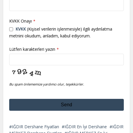
KVKK Onayı
*
KVKK
(Kişisel verilerin işlenmesiyle) ilgili aydınlatma
metnini okudum, anladım, kabul ediyorum.
Lütfen karakterleri yazın
*
Bu spam önlememize yardımcı olur, teşekkürler.
Send
This
field
IĞDIR Dershane Fiyatları
IĞDIR En İyi Dershane
IĞDIR
should