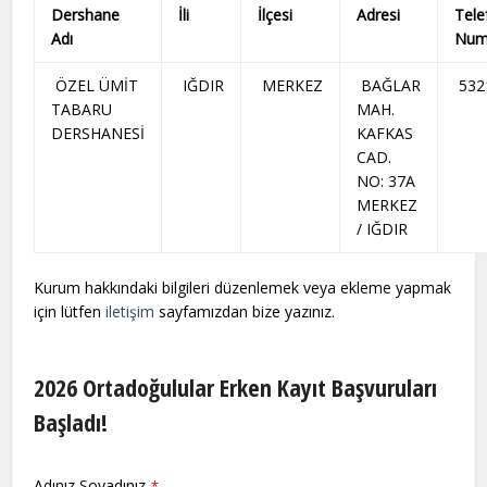
Dershane
İli
İlçesi
Adresi
Tele
Adı
Num
ÖZEL ÜMİT
IĞDIR
MERKEZ
BAĞLAR
532
TABARU
MAH.
DERSHANESİ
KAFKAS
CAD.
NO: 37A
MERKEZ
/ IĞDIR
Kurum hakkındaki bilgileri düzenlemek veya ekleme yapmak
için lütfen
iletişim
sayfamızdan bize yazınız.
2026 Ortadoğulular Erken Kayıt Başvuruları
Başladı!
Adınız Soyadınız
*