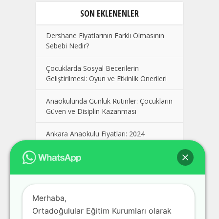
SON EKLENENLER
Dershane Fiyatlarının Farklı Olmasının
Sebebi Nedir?
Çocuklarda Sosyal Becerilerin
Geliştirilmesi: Oyun ve Etkinlik Önerileri
Anaokulunda Günlük Rutinler: Çocukların
Güven ve Disiplin Kazanması
Ankara Anaokulu Fiyatları: 2024
Kolej Seçimi Yaparken Dikkat Edilmesi
Gerekenler
Polatlı Dershane, En İyi Polatlı
Merhaba,
Dershaneler, Ankara Polatlı Dershane
Fiyatları
Ortadoğulular Eğitim Kurumları olarak