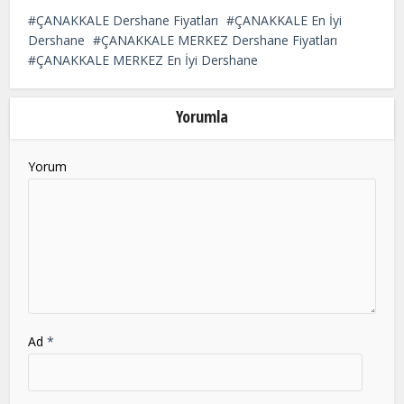
field
ÇANAKKALE Dershane Fiyatları
ÇANAKKALE En İyi
should
Dershane
ÇANAKKALE MERKEZ Dershane Fiyatları
be
ÇANAKKALE MERKEZ En İyi Dershane
left
blank
Yorumla
Yorum
Ad
*