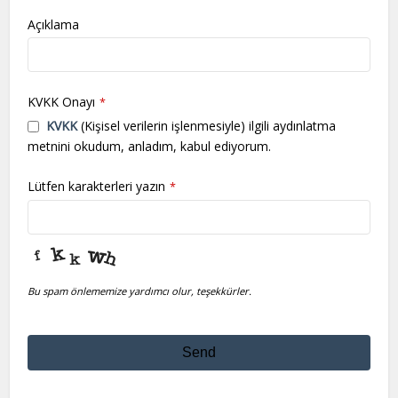
Açıklama
KVKK Onayı
*
KVKK
(Kişisel verilerin işlenmesiyle) ilgili aydınlatma
metnini okudum, anladım, kabul ediyorum.
Lütfen karakterleri yazın
*
Bu spam önlememize yardımcı olur, teşekkürler.
Send
This