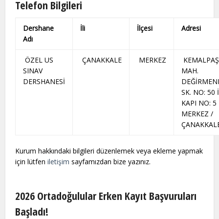
Telefon Bilgileri
Dershane
İli
İlçesi
Adresi
Adı
ÖZEL US
ÇANAKKALE
MERKEZ
KEMALPAŞ
SINAV
MAH.
DERSHANESİ
DEĞİRMEN
SK. NO: 50 
KAPI NO: 5
MERKEZ /
ÇANAKKAL
Kurum hakkındaki bilgileri düzenlemek veya ekleme yapmak
için lütfen
iletişim
sayfamızdan bize yazınız.
2026 Ortadoğulular Erken Kayıt Başvuruları
Başladı!