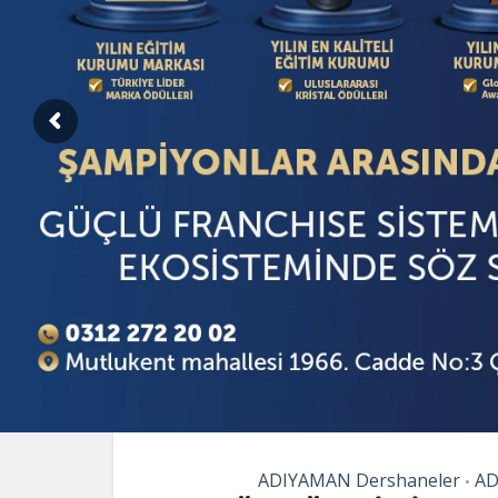
ADIYAMAN Dershaneler
AD
•