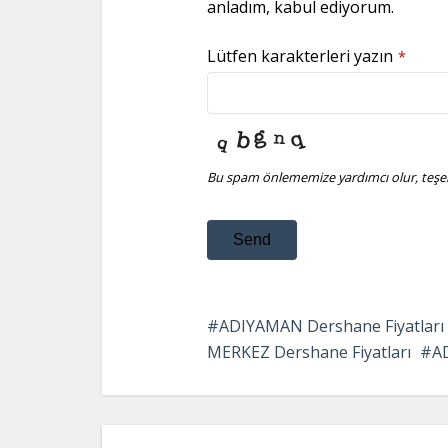
anladım, kabul ediyorum.
Lütfen karakterleri yazın
*
Bu spam önlememize yardımcı olur, teşek
Send
This
field
ADIYAMAN Dershane Fiyatları
should
MERKEZ Dershane Fiyatları
A
be
left
blank