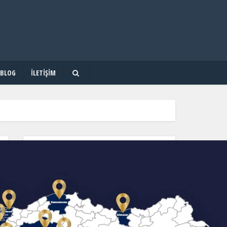
BLOG
İLETIŞIM
OKUL & KURS & DERSHANE ARA