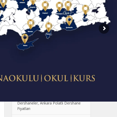
SON EKLENENLER
Dershane Fiyatlarının Farklı Olmasının
Sebebi Nedir?
Çocuklarda Sosyal Becerilerin
Geliştirilmesi: Oyun ve Etkinlik Önerileri
Anaokulunda Günlük Rutinler: Çocukların
Güven ve Disiplin Kazanması
Ankara Anaokulu Fiyatları: 2024
Kolej Seçimi Yaparken Dikkat Edilmesi
Gerekenler
Polatlı Dershane, En İyi Polatlı
Dershaneler, Ankara Polatlı Dershane
Fiyatları