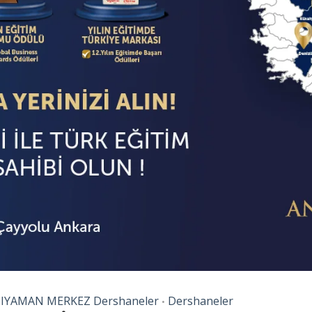
IYAMAN MERKEZ Dershaneler
Dershaneler
•