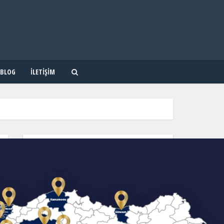
BLOG
İLETIŞIM
OKUL & KURS & DERSHANE ARA