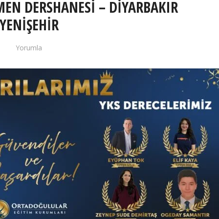
EN DERSHANESİ – DİYARBAKIR
YENİŞEHİR
Yorumla