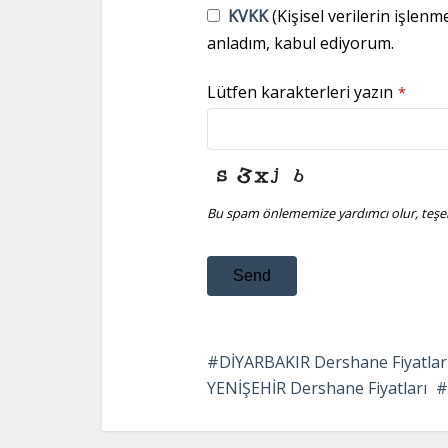
KVKK
(Kişisel verilerin işlenm
anladım, kabul ediyorum.
Lütfen karakterleri yazın
*
Bu spam önlememize yardımcı olur, teşek
Send
This
field
DİYARBAKIR Dershane Fiyatlar
should
YENİŞEHİR Dershane Fiyatları
be
left