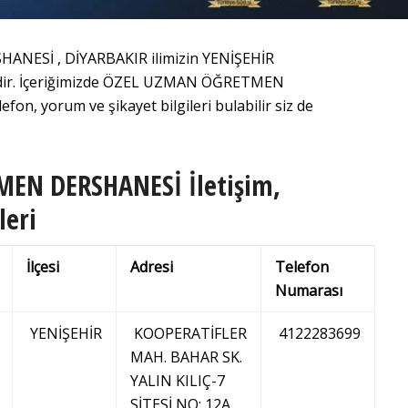
ESİ , DİYARBAKIR ilimizin YENİŞEHİR
nedir. İçeriğimizde ÖZEL UZMAN ÖĞRETMEN
on, yorum ve şikayet bilgileri bulabilir siz de
EN DERSHANESİ İletişim,
leri
İlçesi
Adresi
Telefon
Numarası
YENİŞEHİR
KOOPERATİFLER
4122283699
MAH. BAHAR SK.
YALIN KILIÇ-7
SİTESİ NO: 12A