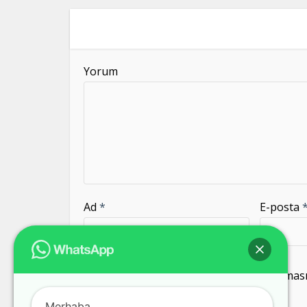
blank
Yorum
Ad
*
E-posta
Daha sonraki yorumlarımda kullanılması i
kaydedilsin.
Merhaba,