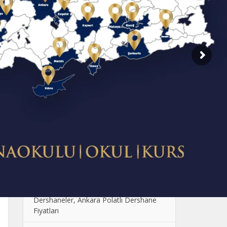
SON EKLENENLER
Dershane Fiyatlarının Farklı Olmasının
Sebebi Nedir?
Çocuklarda Sosyal Becerilerin
Geliştirilmesi: Oyun ve Etkinlik Önerileri
Anaokulunda Günlük Rutinler: Çocukların
Güven ve Disiplin Kazanması
Ankara Anaokulu Fiyatları: 2024
Kolej Seçimi Yaparken Dikkat Edilmesi
Gerekenler
Polatlı Dershane, En İyi Polatlı
Dershaneler, Ankara Polatlı Dershane
Fiyatları