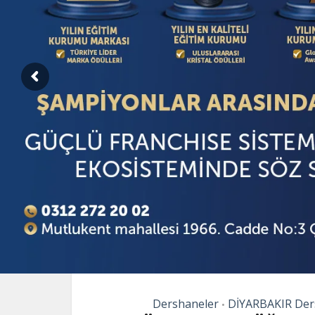
Dershaneler
DİYARBAKIR Der
•