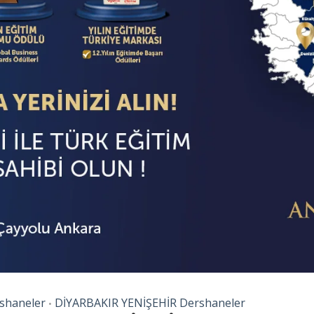
shaneler
DİYARBAKIR YENİŞEHİR Dershaneler
•