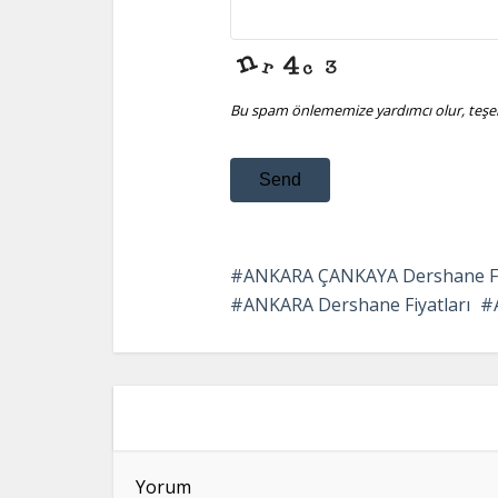
Bu spam önlememize yardımcı olur, teşek
Send
This
field
ANKARA ÇANKAYA Dershane Fi
should
ANKARA Dershane Fiyatları
be
left
blank
Yorum