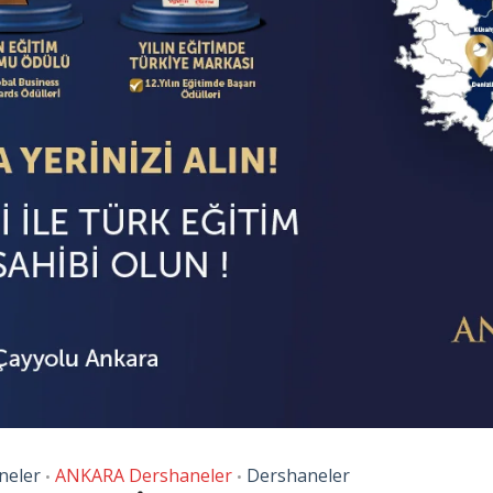
neler
ANKARA Dershaneler
Dershaneler
•
•