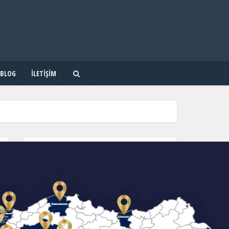
BLOG
İLETIŞIM
OKUL & KURS & DERSHANE ARA