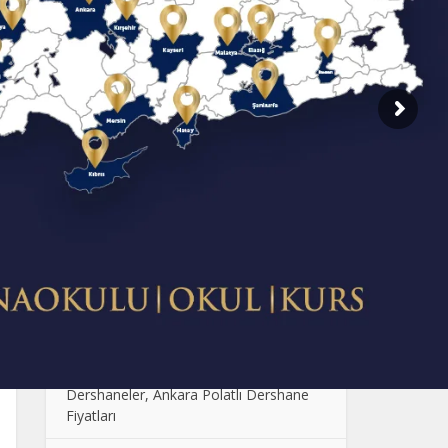
SON EKLENENLER
Dershane Fiyatlarının Farklı Olmasının
Sebebi Nedir?
Çocuklarda Sosyal Becerilerin
Geliştirilmesi: Oyun ve Etkinlik Önerileri
Anaokulunda Günlük Rutinler: Çocukların
Güven ve Disiplin Kazanması
Ankara Anaokulu Fiyatları: 2024
Kolej Seçimi Yaparken Dikkat Edilmesi
Gerekenler
Polatlı Dershane, En İyi Polatlı
Dershaneler, Ankara Polatlı Dershane
Fiyatları