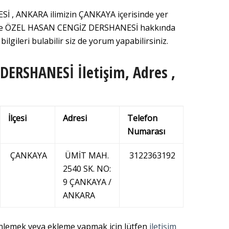
, ANKARA ilimizin ÇANKAYA içerisinde yer
mizde ÖZEL HASAN CENGİZ DERSHANESİ hakkında
ilgileri bulabilir siz de yorum yapabilirsiniz.
DERSHANESİ İletişim, Adres ,
İlçesi
Adresi
Telefon
Numarası
ÇANKAYA
ÜMİT MAH.
3122363192
2540 SK. NO:
9 ÇANKAYA /
ANKARA
enlemek veya ekleme yapmak için lütfen
iletişim